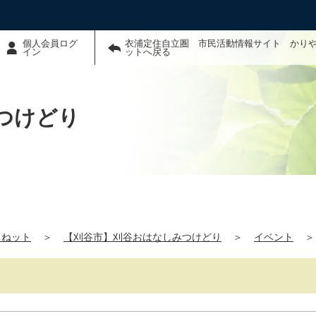
個人会員ログ
衣浦定住自立圏 市民活動情報サイト かり
イン
ットへ戻る
つけどり
るねット
＞
【刈谷市】刈谷おはなしみつけどり
＞
イベント
＞