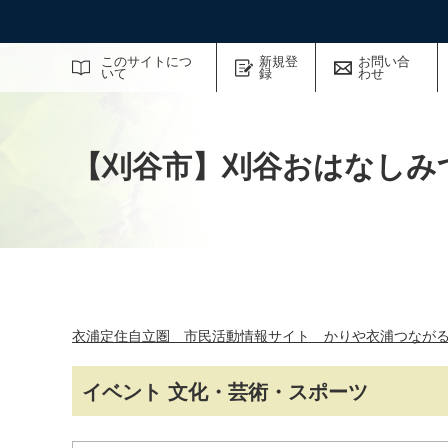
サイト内検索
このサイトにつ
新規登
お問い合
いて
録
わせ
【刈谷市】刈谷おはなしみ
衣浦定住自立圏 市民活動情報サイト かりや衣浦つなが
イベント 文化・芸術・スポーツ