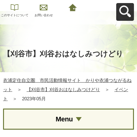
このサイトについて
お問い合わせ
衣浦定住自立圏 市
民活動情報サイト
かりや衣浦つながる
ねットへ戻る
【刈谷市】刈谷おはなしみつけどり
衣浦定住自立圏 市民活動情報サイト かりや衣浦つながるね
ット
＞
【刈谷市】刈谷おはなしみつけどり
＞
イベン
ト
＞
2023年05月
Menu