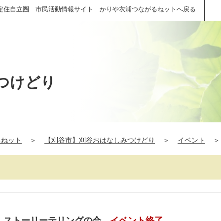
定住自立圏 市民活動情報サイト かりや衣浦つながるねットへ戻る
つけどり
るねット
＞
【刈谷市】刈谷おはなしみつけどり
＞
イベント
＞
（土）ストーリーテリングの会
イベント終了