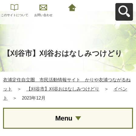
このサイトについて
お問い合わせ
衣浦定住自立圏 市
民活動情報サイト
かりや衣浦つながる
ねットへ戻る
【刈谷市】刈谷おはなしみつけどり
衣浦定住自立圏 市民活動情報サイト かりや衣浦つながるね
ット
＞
【刈谷市】刈谷おはなしみつけどり
＞
イベン
ト
＞
2023年12月
Menu