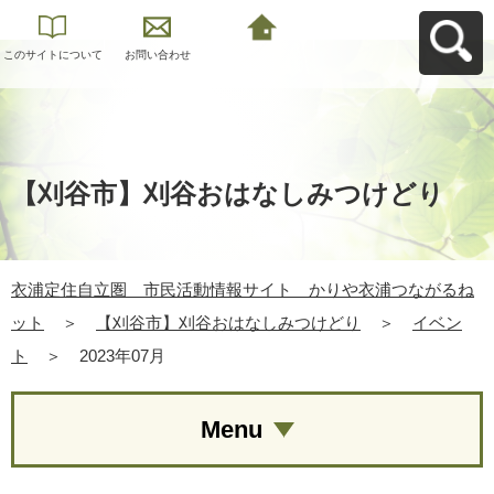
このサイトについて
お問い合わせ
衣浦定住自立圏 市
民活動情報サイト
かりや衣浦つながる
ねットへ戻る
【刈谷市】刈谷おはなしみつけどり
衣浦定住自立圏 市民活動情報サイト かりや衣浦つながるね
ット
＞
【刈谷市】刈谷おはなしみつけどり
＞
イベン
ト
＞
2023年07月
Menu