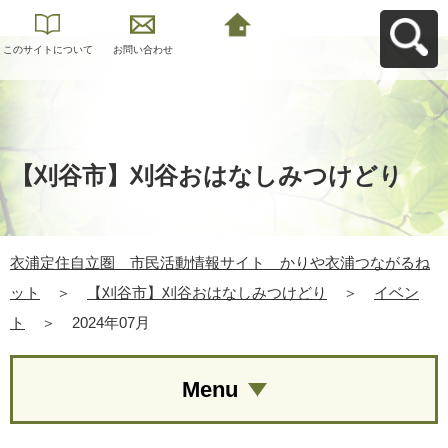
このサイトについて
お問い合わせ
衣浦定住自立圏 市
民活動情報サイト
かりや衣浦つながる
ねットへ戻る
【刈谷市】刈谷おはなしみつけどり
衣浦定住自立圏 市民活動情報サイト かりや衣浦つながるね
ット
＞
【刈谷市】刈谷おはなしみつけどり
＞
イベン
ト
＞
2024年07月
Menu