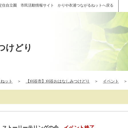
定住自立圏 市民活動情報サイト かりや衣浦つながるねットへ戻る
つけどり
るねット
＞
【刈谷市】刈谷おはなしみつけどり
＞
イベント
＞
（土）ストーリーテリングの会
イベント終了