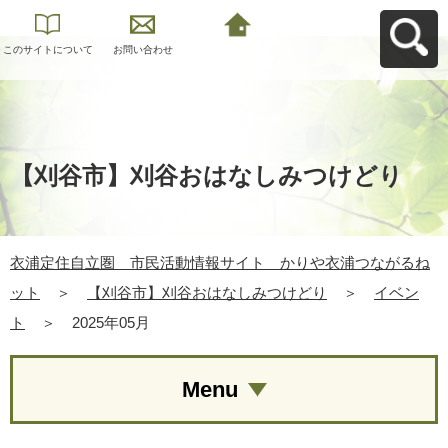
このサイトについて
お問い合わせ
衣浦定住自立圏 市
民活動情報サイト
かりや衣浦つながる
ねットへ戻る
【刈谷市】刈谷おはなしみつけどり
衣浦定住自立圏 市民活動情報サイト かりや衣浦つながるね
ット
＞
【刈谷市】刈谷おはなしみつけどり
＞
イベン
ト
＞
2025年05月
Menu