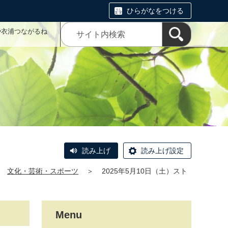
ひらがなをつける
や衣浦つながるね
読み上げ
読み上げ設定
文化・芸術・スポーツ
＞
2025年5月10日（土）スト
Menu