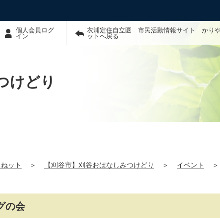
個人会員ログ
衣浦定住自立圏 市民活動情報サイト かり
イン
ットへ戻る
つけどり
るねット
＞
【刈谷市】刈谷おはなしみつけどり
＞
イベント
＞
グの会