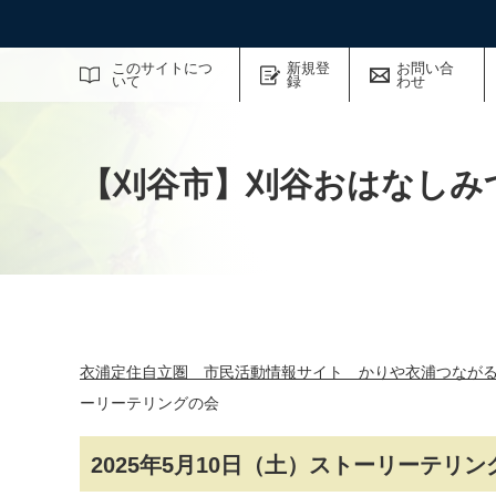
サイト内検索
このサイトにつ
新規登
お問い合
いて
録
わせ
【刈谷市】刈谷おはなしみ
衣浦定住自立圏 市民活動情報サイト かりや衣浦つなが
ーリーテリングの会
2025年5月10日（土）ストーリーテリン