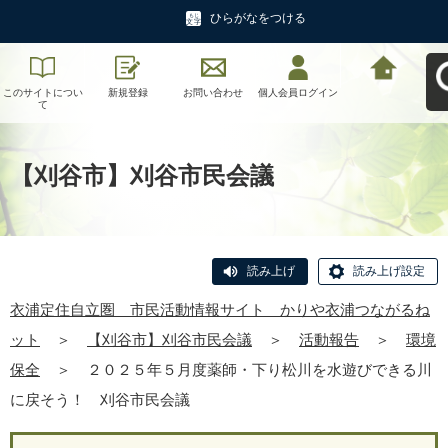
ひらがなをつける
このサイトについ
新規登録
お問い合わせ
個人会員ログイン
衣浦定住自立圏
て
市民活動情報サイ
ト かりや衣浦つ
ながるねットへ戻
る
【刈谷市】刈谷市民会議
読み上げ
読み上げ設定
衣浦定住自立圏 市民活動情報サイト かりや衣浦つながるね
ット
＞
【刈谷市】刈谷市民会議
＞
活動報告
＞
環境
保全
＞
２０２５年５月度薬師・下り松川を水遊びできる川
に戻そう！ 刈谷市民会議