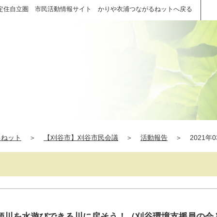
定住自立圏 市民活動情報サイト かりや衣浦つながるねットへ戻る
るねット
＞
【刈谷市】刈谷市民会議
＞
活動報告
＞
2021年
師川を水遊びできる川に戻そう！（刈谷環境支援員の会