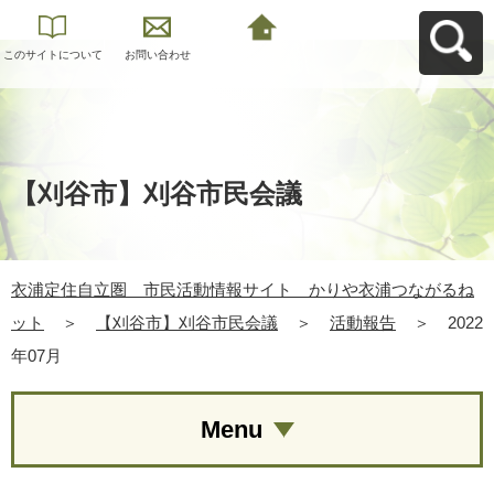
このサイトについて
お問い合わせ
衣浦定住自立圏 市
民活動情報サイト
かりや衣浦つながる
ねットへ戻る
【刈谷市】刈谷市民会議
衣浦定住自立圏 市民活動情報サイト かりや衣浦つながるね
ット
＞
【刈谷市】刈谷市民会議
＞
活動報告
＞
2022
年07月
Menu