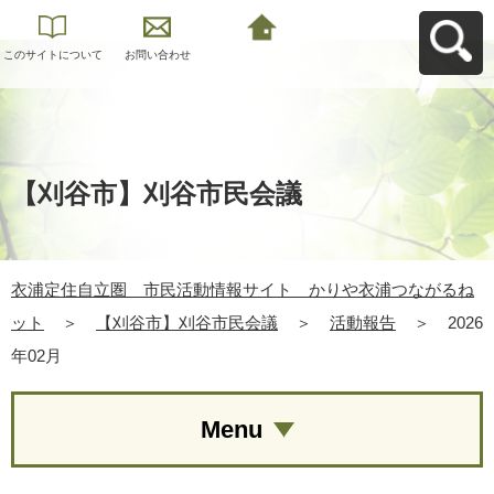
このサイトについて
お問い合わせ
衣浦定住自立圏 市
民活動情報サイト
かりや衣浦つながる
ねットへ戻る
【刈谷市】刈谷市民会議
衣浦定住自立圏 市民活動情報サイト かりや衣浦つながるね
ット
＞
【刈谷市】刈谷市民会議
＞
活動報告
＞
2026
年02月
Menu