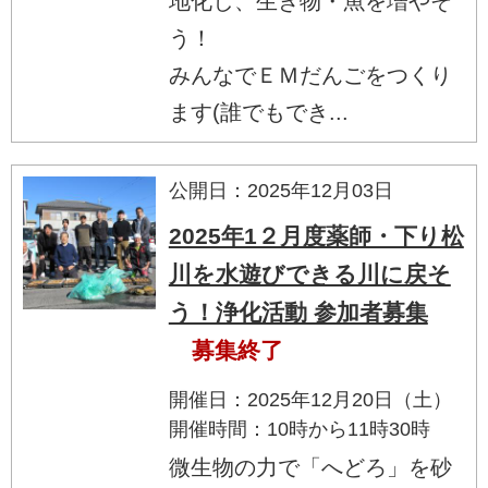
地化し、生き物・魚を増やそ
う！
みんなでＥＭだんごをつくり
ます(誰でもでき...
公開日：2025年12月03日
2025年1２月度薬師・下り松
川を水遊びできる川に戻そ
う！浄化活動 参加者募集
募集終了
開催日：2025年12月20日（土）
開催時間：10時から11時30時
微生物の力で「へどろ」を砂