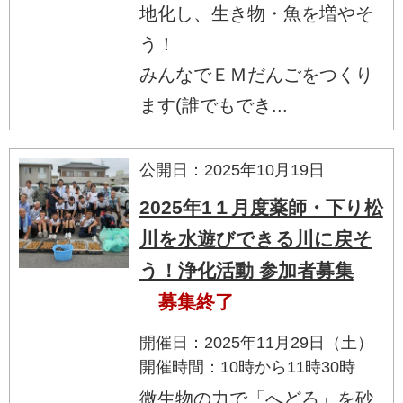
地化し、生き物・魚を増やそ
う！
みんなでＥＭだんごをつくり
ます(誰でもでき...
公開日：2025年10月19日
2025年1１月度薬師・下り松
川を水遊びできる川に戻そ
う！浄化活動 参加者募集
募集終了
開催日：2025年11月29日（土）
開催時間：10時から11時30時
微生物の力で「へどろ」を砂