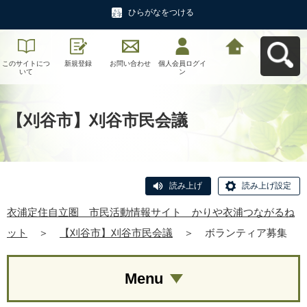
ひらがなをつける
このサイトにつ
新規登録
お問い合わせ
個人会員ログイ
衣浦定住自立
いて
ン
圏 市民活動情
報サイト かり
や衣浦つながる
ねットへ戻る
【刈谷市】刈谷市民会議
読み上げ
読み上げ設定
衣浦定住自立圏 市民活動情報サイト かりや衣浦つながるね
ット
＞
【刈谷市】刈谷市民会議
＞
ボランティア募集
Menu