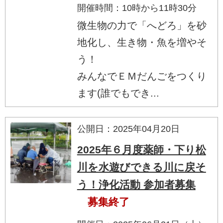
開催時間：10時から11時30分
微生物の力で「へどろ」を砂
地化し、生き物・魚を増やそ
う！
みんなでＥＭだんごをつくり
ます(誰でもでき...
公開日：2025年04月20日
2025年６月度薬師・下り松
川を水遊びできる川に戻そ
う！浄化活動 参加者募集
募集終了