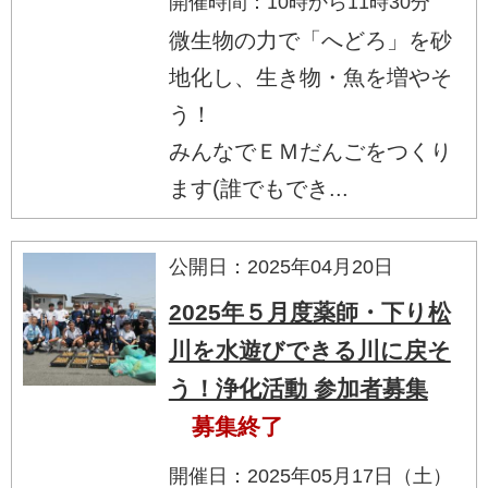
開催時間：10時から11時30分
微生物の力で「へどろ」を砂
地化し、生き物・魚を増やそ
う！
みんなでＥＭだんごをつくり
ます(誰でもでき...
公開日：2025年04月20日
2025年５月度薬師・下り松
川を水遊びできる川に戻そ
う！浄化活動 参加者募集
募集終了
開催日：2025年05月17日（土）