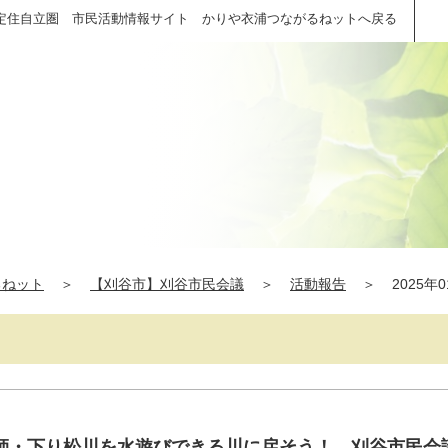
定住自立圏 市民活動情報サイト かりや衣浦つながるねットへ戻る
るねット
＞
【刈谷市】刈谷市民会議
＞
活動報告
＞
2025年
師・下り松川を水遊びできる川に戻そう！ 刈谷市民会