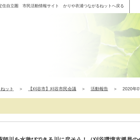
定住自立圏 市民活動情報サイト かりや衣浦つながるねットへ戻る
るねット
＞
【刈谷市】刈谷市民会議
＞
活動報告
＞
2020年
薬師川を水遊びできる川に戻そう！（刈谷環境支援員の