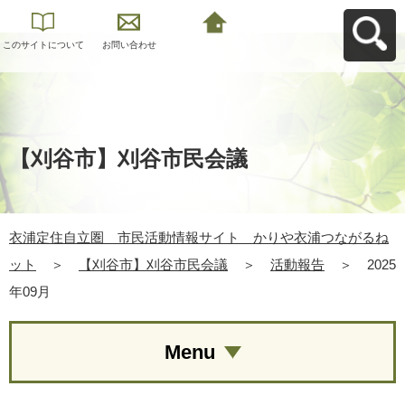
このサイトについて
お問い合わせ
衣浦定住自立圏 市
民活動情報サイト
かりや衣浦つながる
ねットへ戻る
【刈谷市】刈谷市民会議
衣浦定住自立圏 市民活動情報サイト かりや衣浦つながるね
ット
＞
【刈谷市】刈谷市民会議
＞
活動報告
＞
2025
年09月
Menu