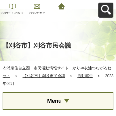
このサイトについて
お問い合わせ
衣浦定住自立圏 市
民活動情報サイト
かりや衣浦つながる
ねットへ戻る
【刈谷市】刈谷市民会議
衣浦定住自立圏 市民活動情報サイト かりや衣浦つながるね
ット
＞
【刈谷市】刈谷市民会議
＞
活動報告
＞
2023
年02月
Menu