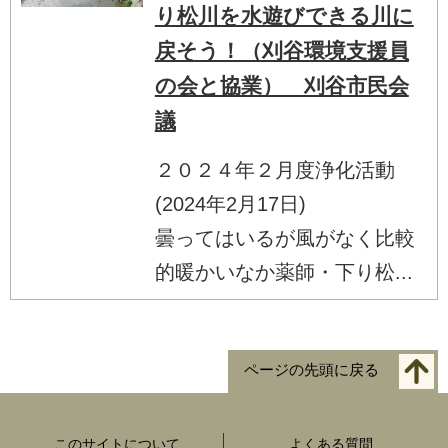
り松川を水遊びできる川に
戻そう！（刈谷環境支援員
の会と協業） 刈谷市民会
議
２０２４年２月度浄化活動
(2024年2月17日)
曇ってはいるが風がなく比較
的暖かいなか薬師・下り松...
ページの先頭に戻る
このサイトについて
よくある質問