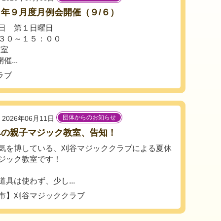
年９月度月例会開催（９/６）
日 第１日曜日
３０～１５：００
談室
...
ラブ
団体からのお知らせ
2026年06月11日
みの親子マジック教室、告知！
気を博している、刈谷マジッククラブによる夏休
ジック教室です！
道具は使わず、少し...
市】刈谷マジッククラブ