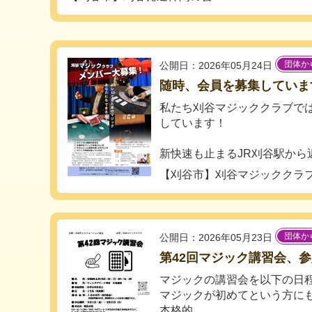
団体か
公開日：2026年05月24日
随時、会員を募集していま
私たち刈谷マジッククラブでは
しています！
新快速も止まるJR刈谷駅から近い
【刈谷市】刈谷マジッククラ
団体か
公開日：2026年05月23日
第42回マジック講習会、
マジックの講習会を以下の日
マジックが初めてという方に
本格的...