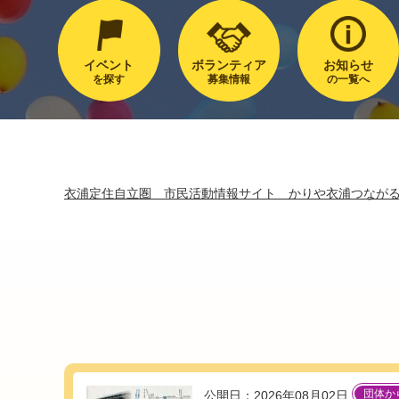
イベント
ボランティア
お知らせ
を探す
募集情報
の一覧へ
衣浦定住自立圏 市民活動情報サイト かりや衣浦つなが
団体か
公開日：2026年08月02日