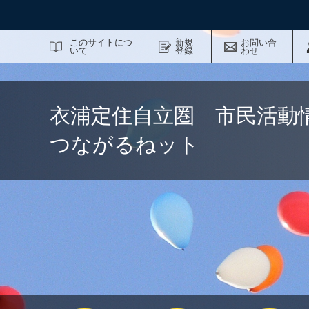
サイト内検索
このサイトにつ
新規
お問い合
いて
登録
わせ
衣浦定住自立圏 市民活動
つながるねット