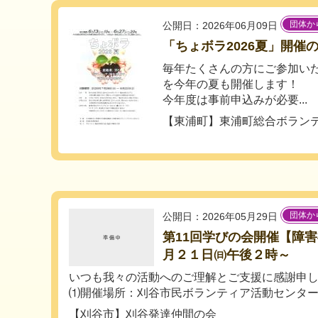
団体か
公開日：2026年06月09日
「ちょボラ2026夏」開催
毎年たくさんの方にご参加い
を今年の夏も開催します！
今年度は事前申込みが必要...
【東浦町】東浦町総合ボラン
団体か
公開日：2026年05月29日
第11回学びの会開催【障
月２１日㈰午後２時～
いつも我々の活動へのご理解とご支援に感謝申
⑴開催場所：刈谷市民ボランティア活動センター..
【刈谷市】刈谷発達仲間の会