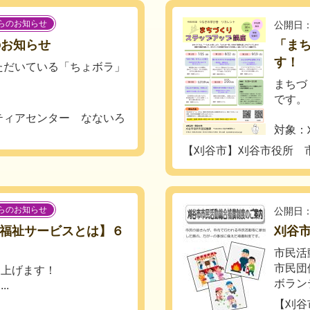
らのお知らせ
公開日：
のお知らせ
「ま
す！
ただいている「ちょボラ」
まちづ
です。
ティアセンター なないろ
対象：
【刈谷市】刈谷市役所 
らのお知らせ
公開日：
害福祉サービスとは】６
刈谷
市民活
市民団
し上げます！
ボラン
.
【刈谷