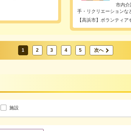
市内介
手・リクリエーションなど
【高浜市】ボランティア
1
2
3
4
5
次へ
施設