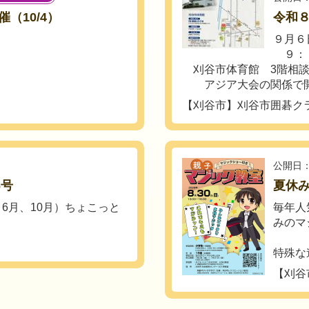
（10/4）
令和８
９月６
９：
刈谷市体育館 3階相
アジア大会の関係で開催
【刈谷市】刈谷市囲碁ク
公開日：
6号
夏休
6月、10月）ちょこっと
毎年人
みのマ
特殊な
【刈谷