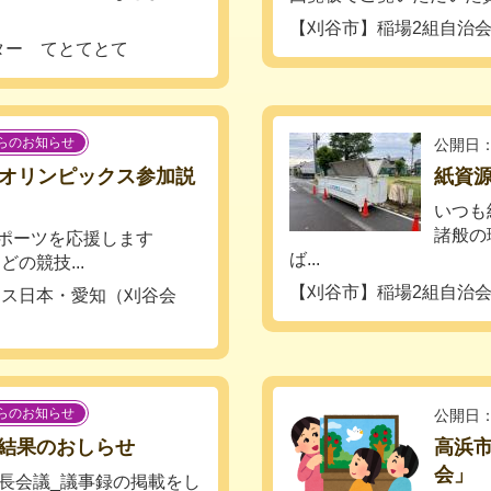
【刈谷市】稲場2組自治
ター てとてとて
らのお知らせ
公開日：
ャルオリンピックス参加説
紙資
いつも
諸般の
ポーツを応援します
ば...
の競技...
【刈谷市】稲場2組自治
クス日本・愛知（刈谷会
らのお知らせ
公開日：
結果のおしらせ
高浜
会」
長会議_議事録の掲載をし