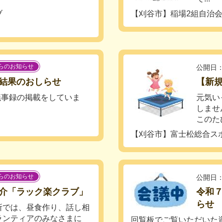
ブ
【刈谷市】稲場2組自治
らのお知らせ
公開日：
結果のおしらせ
【新
議事録の掲載をしていま
元気い
しませ
このた
【刈谷市】富士松総合ス
らのお知らせ
公開日：
介「ラック楽クラブ」
令和７
らせ
所では、昼食作り、話し相
ランティアのみなさまに
回覧板でご覧いただいた