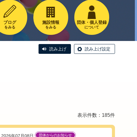
ブログ
施設情報
団体・個人登録
をみる
をみる
について
読み上げ
読み上げ設定
表示件数：185件
団体からのお知らせ
2026年07月08日