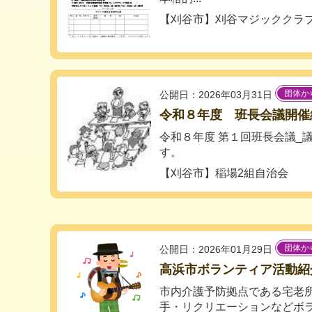
【刈谷市】刈谷マジッククラ
団体か
公開日：2026年03月31日
令和８年度 班長会議開催
令和８年度 第１回班長会議_
す。
【刈谷市】稲場2組自治会
団体か
公開日：2026年01月29日
高浜市ボランティア活動紹
市内介護予防拠点である宅老
手・リクリエーションなどボ