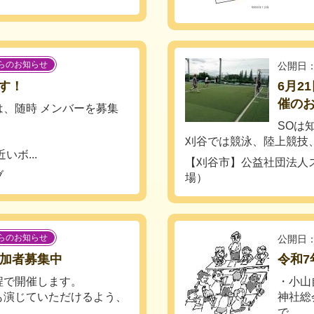
らのお知らせ
公開日：
す！
6月2
催の
、随時 メンバーを募集
SOは
刈谷では競泳、陸上競技、
ボ...
【刈谷市】公益社団法人
ブ
場）
らのお知らせ
公開日：
参加者募集中
令和
程で開催します。
・小山
も演じていただけるよう、
神社総
で...