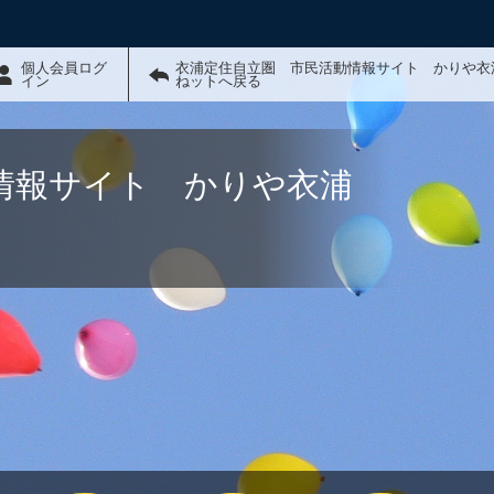
個人会員ログ
衣浦定住自立圏 市民活動情報サイト かりや衣
イン
ねットへ戻る
情報サイト かりや衣浦