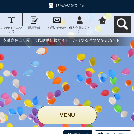
ひらがなをつける
このサイトにつ
新規登録
お問い合わせ
個人会員ログイ
衣浦定住自立
いて
ン
圏 市民活動情
報サイト かり
や衣浦つながる
衣浦定住自立圏 市民活動情報サイト かりや衣浦つながるねット
ねットへ戻る
MENU