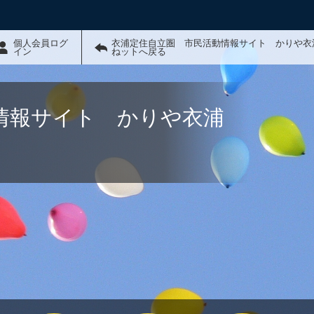
個人会員ログ
衣浦定住自立圏 市民活動情報サイト かりや衣
イン
ねットへ戻る
情報サイト かりや衣浦