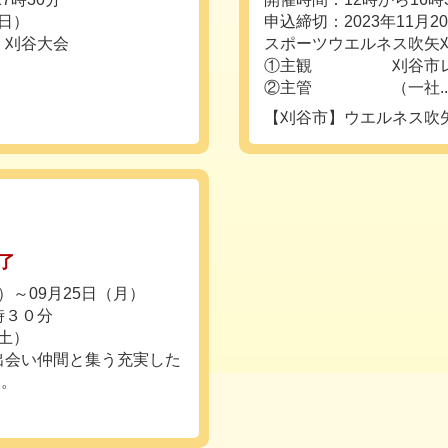
（日）
申込締切：2023年11月2
 刈谷大会
スポーツウエルネス吹
①主観 刈谷市レク
②主管 （一社..
【刈谷市】ウエルネス吹
了
月）～09月25日（月）
時３０分
（土）
出会い仲間と集う充実した
す。