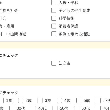
全
人権・平和
同参画社会
子どもの健全育成
社会
科学技術
力・雇用
消費者保護
村・中山間地域
条例で定める活動
にチェック
知立市
にチェック
1歳
2歳
3歳
4歳
5歳
小
9歳
30代
40代
50代
60代
70