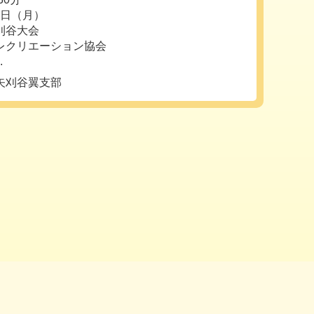
0日（月）
矢刈谷大会
リエーション協会
.
矢刈谷翼支部