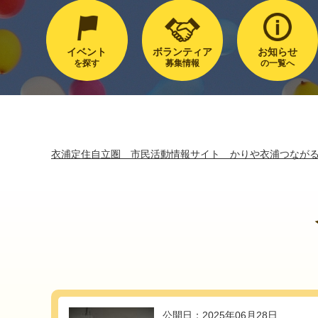
イベント
ボランティア
お知らせ
を探す
募集情報
の一覧へ
衣浦定住自立圏 市民活動情報サイト かりや衣浦つなが
公開日：2025年06月28日