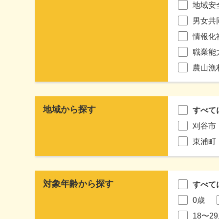
地域安
男女共
情報化
職業能
農山漁
地域から探す
すべて
刈谷市
東浦町
対象年齢から探す
すべて
0歳
18〜2