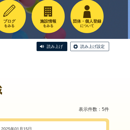
ブログ
施設情報
団体・個人登録
をみる
をみる
について
読み上げ
読み上げ設定
域
表示件数：5件
2025年01月15日