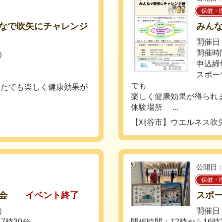
保健・
なで吹矢にチャレンジ
みん
開催日
開催時
）
申込締
スポー
でも
なたでも楽しく健康効果が
楽しく健康効果が得られ
体験場所 ...
【刈谷市】ウエルネス吹
公開日：
保健・
大会
イベント終了
スポ
日）
開催日：
7時30分
開催時間：12時から16時