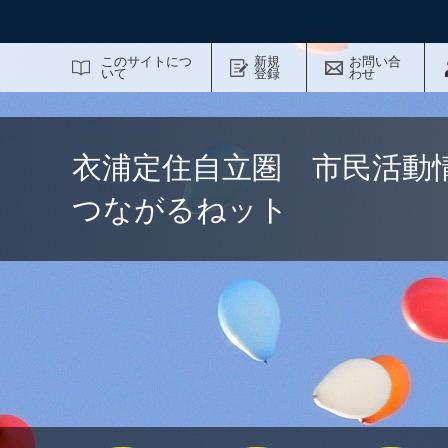
サイト内検索
このサイトにつ
新規
お問い合
いて
登録
わせ
衣浦定住自立圏 市民活動
つながるねット