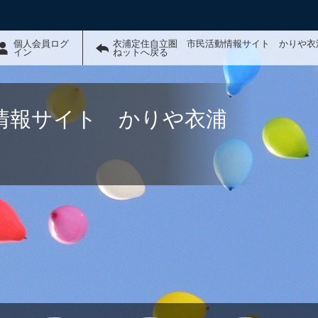
個人会員ログ
衣浦定住自立圏 市民活動情報サイト かりや衣
イン
ねットへ戻る
情報サイト かりや衣浦