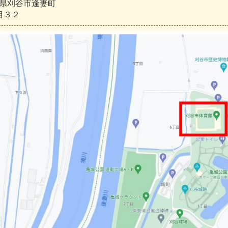
県刈谷市逢妻町
目３２