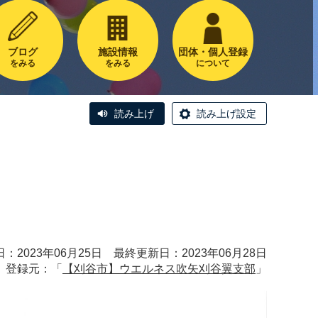
ブログ
施設情報
団体・個人登録
をみる
をみる
について
読み上げ
読み上げ設定
：2023年06月25日 最終更新日：2023年06月28日
登録元：「
【刈谷市】ウエルネス吹矢刈谷翼支部
」