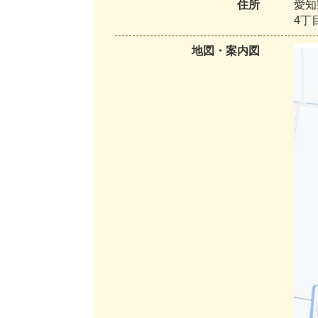
住所
愛知
4丁
地図・案内図