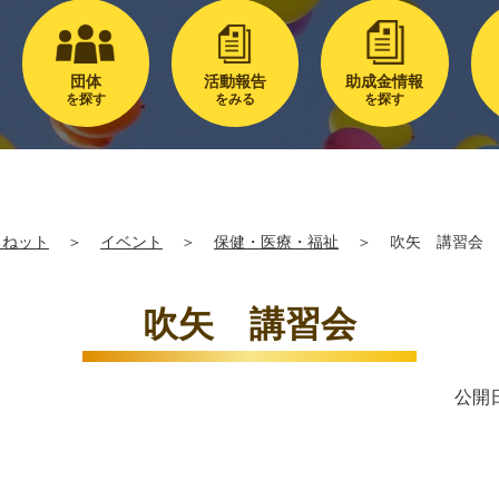
団体
活動報告
助成金情報
を探す
をみる
を探す
るねット
＞
イベント
＞
保健・医療・福祉
＞
吹矢 講習会
吹矢 講習会
公開日