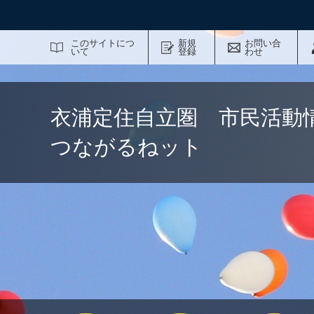
サイト内検索
このサイトにつ
新規
お問い合
いて
登録
わせ
衣浦定住自立圏 市民活動
つながるねット