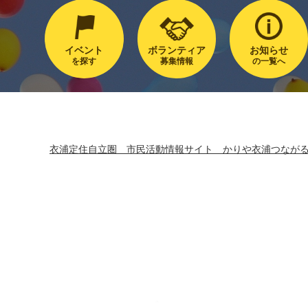
イベント
ボランティア
お知らせ
を探す
募集情報
の一覧へ
衣浦定住自立圏 市民活動情報サイト かりや衣浦つなが