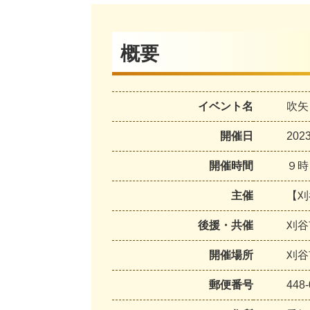
概要
イベント名
吹矢
開催日
20
開催時間
９時
主催
【刈
後援・共催
刈
開催場所
刈谷
郵便番号
448-