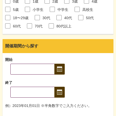
0歳
1歳
2歳
3歳
4歳
5歳
小学生
中学生
高校生
18〜29歳
30代
40代
50代
60代
70代
80代以上
開催期間から探す
開始
終了
例）2023年01月01日 ※半角数字でご入力ください。