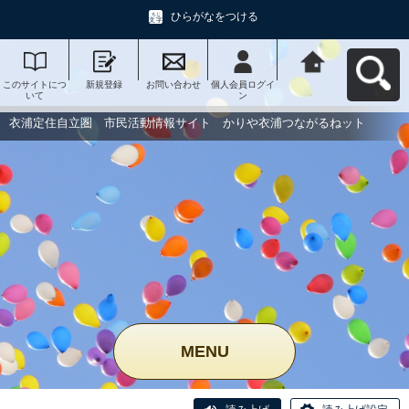
ひらがなをつける
このサイトにつ
新規登録
お問い合わせ
個人会員ログイ
衣浦定住自立
いて
ン
圏 市民活動情
報サイト かり
や衣浦つながる
衣浦定住自立圏 市民活動情報サイト かりや衣浦つながるねット
ねットへ戻る
MENU