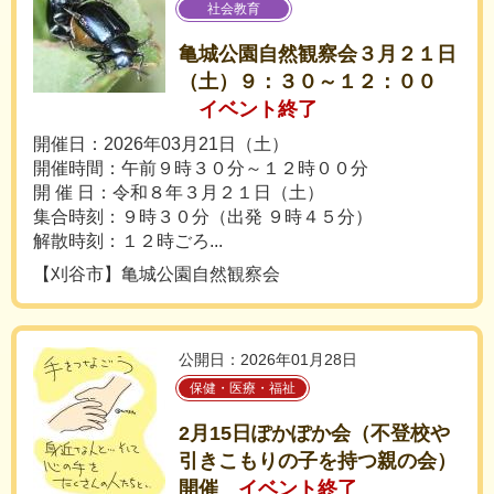
社会教育
亀城公園自然観察会３月２１日
（土）９：３０～１２：００
イベント終了
開催日：2026年03月21日（土）
開催時間：午前９時３０分～１２時００分
開 催 日：令和８年３月２１日（土）
集合時刻：９時３０分（出発 ９時４５分）
解散時刻：１２時ごろ...
【刈谷市】亀城公園自然観察会
公開日：2026年01月28日
保健・医療・福祉
2月15日ぽかぽか会（不登校や
引きこもりの子を持つ親の会）
開催
イベント終了