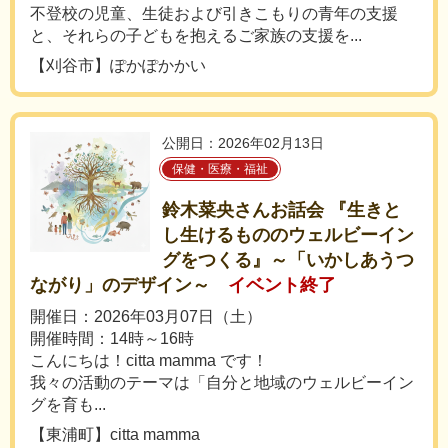
不登校の児童、生徒および引きこもりの青年の支援
と、それらの子どもを抱えるご家族の支援を...
【刈谷市】ぽかぽかかい
公開日：2026年02月13日
保健・医療・福祉
鈴木菜央さんお話会 『生きと
し生けるもののウェルビーイン
グをつくる』～「いかしあうつ
ながり」のデザイン～
イベント終了
開催日：2026年03月07日（土）
開催時間：14時～16時
こんにちは！citta mamma です！
我々の活動のテーマは「自分と地域のウェルビーイン
グを育も...
【東浦町】citta mamma