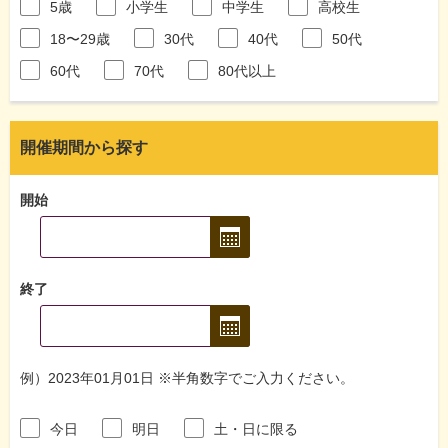
5歳
小学生
中学生
高校生
18〜29歳
30代
40代
50代
60代
70代
80代以上
開催期間から探す
開始
終了
例）2023年01月01日 ※半角数字でご入力ください。
今日
明日
土・日に限る