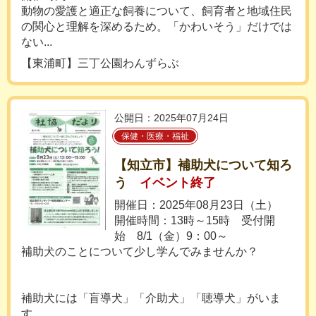
動物の愛護と適正な飼養について、飼育者と地域住民
の関心と理解を深めるため。「かわいそう」だけでは
ない...
【東浦町】三丁公園わんずらぶ
公開日：2025年07月24日
保健・医療・福祉
【知立市】補助犬について知ろ
う
イベント終了
開催日：2025年08月23日（土）
開催時間：13時～15時 受付開
始 8/1（金）9：00～
補助犬のことについて少し学んでみませんか？
補助犬には「盲導犬」「介助犬」「聴導犬」がいま
す。