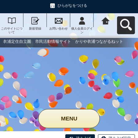
ひらがなをつける
このサイトにつ
新規登録
お問い合わせ
個人会員ログイ
衣浦定住自立
いて
ン
圏 市民活動情
報サイト かり
や衣浦つながる
衣浦定住自立圏 市民活動情報サイト かりや衣浦つながるねット
ねットへ戻る
MENU