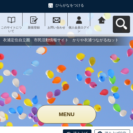
ひらがなをつける
このサイトにつ
新規登録
お問い合わせ
個人会員ログイ
衣浦定住自立
いて
ン
圏 市民活動情
報サイト かり
や衣浦つながる
衣浦定住自立圏 市民活動情報サイト かりや衣浦つながるねット
ねットへ戻る
MENU