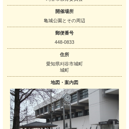
開催場所
亀城公園とその周辺
郵便番号
448-0833
住所
愛知県刈谷市城町
城町
地図・案内図