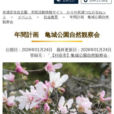
読み上げ
読み上げ設定
衣浦定住自立圏 市民活動情報サイト かりや衣浦つながるねッ
ト
＞
イベント
＞
社会教育
＞
年間計画 亀城公園自然
観察会
年間計画 亀城公園自然観察会
公開日：2026年01月24日 最終更新日：2026年01月24日
登録元：「
【刈谷市】亀城公園自然観察会
」