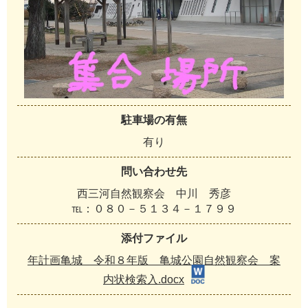
駐車場の有無
有り
問い合わせ先
西三河自然観察会 中川 秀彦
℡：０８０－５１３４－１７９９
添付ファイル
年計画亀城 令和８年版 亀城公園自然観察会 案
内状検索入.docx