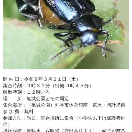
開 催 日：令和８年３月２１日（土）
集合時刻：９時３０分（出発 ９時４５分）
解散時刻：１２時ごろ
場 所：亀城公園とその周辺
集合場所：（亀城公園）刈谷市体育館南 東屋・時計塔前
参 加 費：無料
参加方法：当日、集合場所に集合（小学生以下は保護者同
伴）
持物服装：飲料水、双眼鏡（貸出あります）・帽子が有る