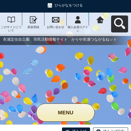
ひらがなをつける
このサイトにつ
新規登録
お問い合わせ
個人会員ログイ
衣浦定住自立
いて
ン
圏 市民活動情
報サイト かり
や衣浦つながる
衣浦定住自立圏 市民活動情報サイト かりや衣浦つながるねット
ねットへ戻る
MENU