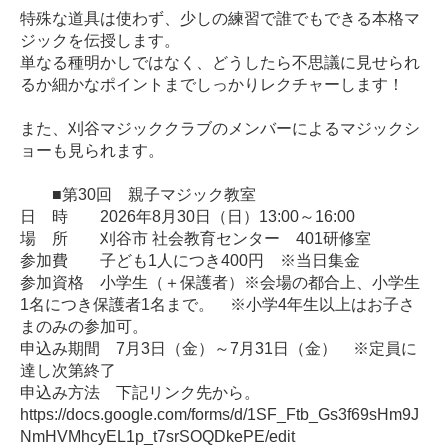
特殊な道具は使わず、少しの練習で誰でもできる本格マ
ジックを伝授します。
単なる種明かしではなく、どうしたら不思議に見せられ
るか細かなポイントまでしっかりレクチャーします！
また、刈谷マジッククラブのメンバーによるマジックシ
ョーも見られます。
■第30回 親子マジック教室
日 時 2026年8月30日（日）13:00～16:00
場 所 刈谷市 社会教育センター 401研修室
参加費 子ども1人につき400円 ※当日集金
参加資格 小学生（＋保護者）※会場の都合上、小学生
1名につき保護者1名まで。 ※小学4年生以上はお子さ
まのみの参加可。
申込み期間 7月3日（金）～7月31日（金） ※定員に
達し次第終了
申込み方法 下記リンク先から。
https://docs.google.com/forms/d/1SF_Ftb_Gs3f69sHm9J
NmHVMhcyEL1p_t7srSOQDkePE/edit