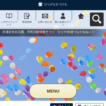
ひらがなをつける
このサイトにつ
新規登録
お問い合わせ
個人会員ログイ
衣浦定住自立
いて
ン
圏 市民活動情
報サイト かり
や衣浦つながる
衣浦定住自立圏 市民活動情報サイト かりや衣浦つながるねット
ねットへ戻る
MENU