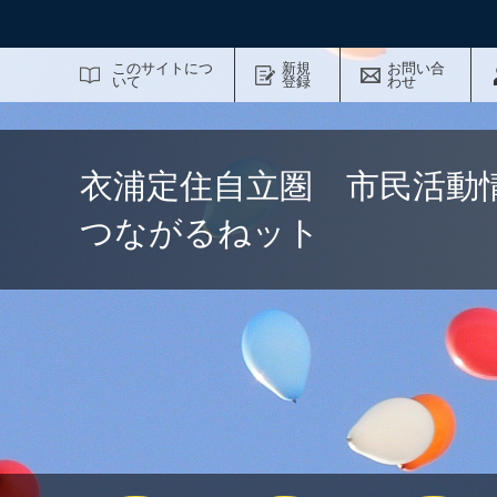
サイト内検索
このサイトにつ
新規
お問い合
いて
登録
わせ
衣浦定住自立圏 市民活動
つながるねット