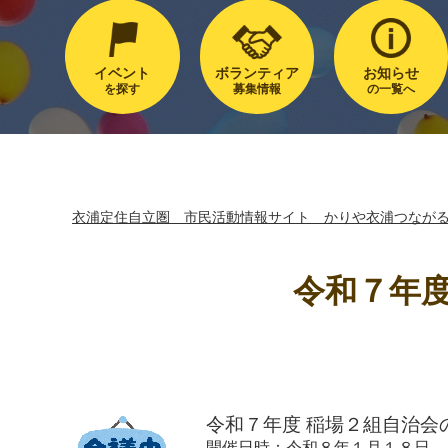
イベント
ボランティア
お知らせ
を探す
募集情報
の一覧へ
衣浦定住自立圏 市民活動情報サイト かりや衣浦つなが
令和７年度
令和７年度 稲場２組自治会
開催日時：令和８年１月１８日 1