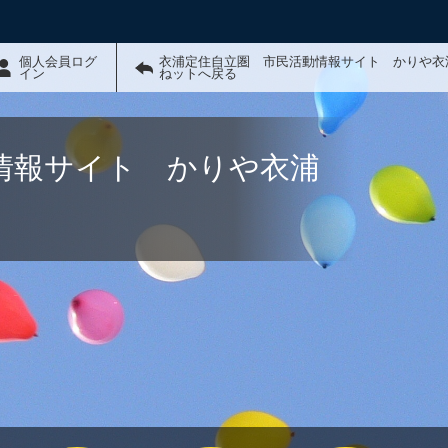
個人会員ログ
衣浦定住自立圏 市民活動情報サイト かりや衣
イン
ねットへ戻る
情報サイト かりや衣浦