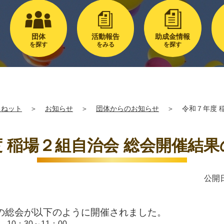
団体
活動報告
助成金情報
を探す
をみる
を探す
るねット
＞
お知らせ
＞
団体からのお知らせ
＞
令和７年度 
 稲場２組自治会 総会開催結
公開日
の総会が以下のように開催されました。
0：30～11：00