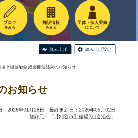
ブログ
施設情報
団体・個人登録
をみる
をみる
について
読み上げ
読み上げ設定
稲場２組自治会 総会開催結果のお知らせ
果のお知らせ
：2026年01月28日 最終更新日：2026年05月02日
登録元：「
【刈谷市】稲場2組自治会
」