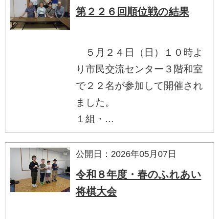
第２２６回順位戦の結果
５月２４日（日）１０時よ
り市民交流センター３階和室
で２２名が参加して開催され
ました。
１組・...
公開日：2026年05月07日
令和８年度・春のふれあい
将棋大会