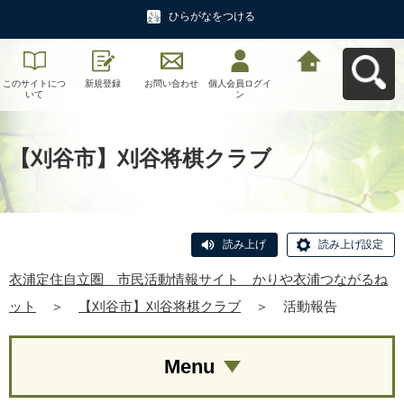
ひらがなをつける
このサイトにつ
新規登録
お問い合わせ
個人会員ログイ
衣浦定住自立
いて
ン
圏 市民活動情
報サイト かり
や衣浦つながる
ねットへ戻る
【刈谷市】刈谷将棋クラブ
読み上げ
読み上げ設定
衣浦定住自立圏 市民活動情報サイト かりや衣浦つながるね
ット
＞
【刈谷市】刈谷将棋クラブ
＞
活動報告
Menu