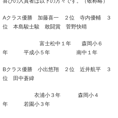
喜びの入賞者は以下の方々です。（敬称略）
Aクラス優勝 加藤喜一 ２位 寺内優輔 ３
位 本島駿士駿 敢闘賞 菅野快晴
富士松中１年 森岡小６
年 平成小５年 南中１年
Bクラス優勝 小出悠翔 ２位 近井航平 ３
位 田中蒼緯
衣浦小３年 森岡小４
年 若園小３年