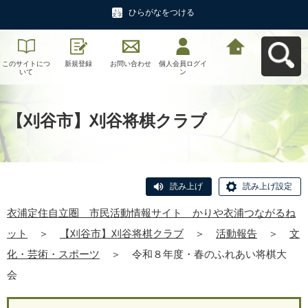
ひらがなをつける
このサイトにつ
新規登録
お問い合わせ
個人会員ログイ
衣浦定住自立
いて
ン
圏 市民活動情
報サイト かり
や衣浦つながる
ねットへ戻る
【刈谷市】刈谷将棋クラブ
読み上げ
読み上げ設定
衣浦定住自立圏 市民活動情報サイト かりや衣浦つながるね
ット
＞
【刈谷市】刈谷将棋クラブ
＞
活動報告
＞
文
化・芸術・スポーツ
＞
令和８年度・春のふれあい将棋大
会