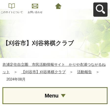
このサイトについて
お問い合わせ
衣浦定住自立圏 市
民活動情報サイト
かりや衣浦つながる
ねットへ戻る
【刈谷市】刈谷将棋クラブ
衣浦定住自立圏 市民活動情報サイト かりや衣浦つながるね
ット
＞
【刈谷市】刈谷将棋クラブ
＞
活動報告
＞
2024年08月
Menu