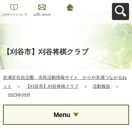
このサイトについて
お問い合わせ
衣浦定住自立圏 市
民活動情報サイト
かりや衣浦つながる
ねットへ戻る
【刈谷市】刈谷将棋クラブ
衣浦定住自立圏 市民活動情報サイト かりや衣浦つながるね
ット
＞
【刈谷市】刈谷将棋クラブ
＞
活動報告
＞
2023年09月
Menu