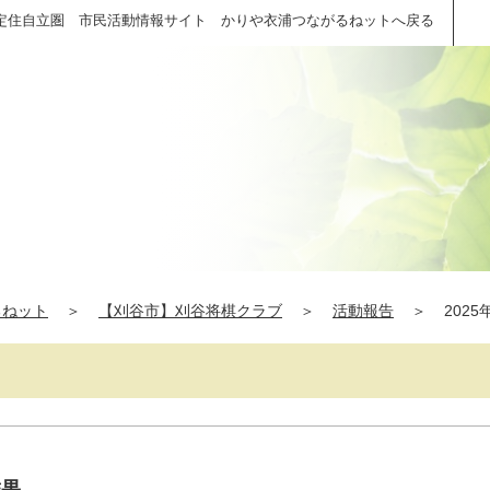
定住自立圏 市民活動情報サイト かりや衣浦つながるねットへ戻る
るねット
＞
【刈谷市】刈谷将棋クラブ
＞
活動報告
＞
2025
結果