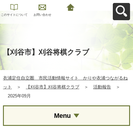
このサイトについて
お問い合わせ
衣浦定住自立圏 市
民活動情報サイト
かりや衣浦つながる
ねットへ戻る
【刈谷市】刈谷将棋クラブ
衣浦定住自立圏 市民活動情報サイト かりや衣浦つながるね
ット
＞
【刈谷市】刈谷将棋クラブ
＞
活動報告
＞
2025年09月
Menu