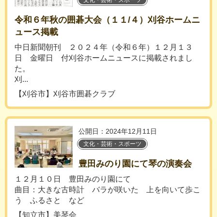
文化・芸術・スポーツ
令和６年秋の囲碁大会（１１/４）刈谷ホームニ
ュース掲載
中日新聞朝刊 ２０２４年（令和６年）１２月１３
日 金曜日 付刈谷ホームニュースに掲載されまし
た。
刈...
【刈谷市】刈谷市囲碁クラブ
公開日：2024年12月11日
文化・芸術・スポーツ
豊田みのり園にて琴の演奏会
１２月１０日 豊田みのり園にて
曲目：大きな古時計 バラが咲いた 上を向いて歩こ
う ふるさと など
【知立市】美琴会