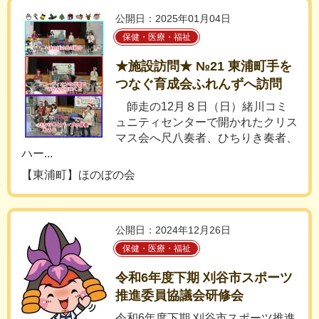
公開日：2025年01月04日
保健・医療・福祉
★施設訪問★ №21 東浦町手を
つなぐ育成会ふれんずへ訪問
師走の12月８日（日）緒川コミ
ュニティセンターで開かれたクリス
マス会へ尺八奏者、ひちりき奏者、
ハー...
【東浦町】ほのぼの会
公開日：2024年12月26日
保健・医療・福祉
令和6年度下期 刈谷市スポーツ
推進委員協議会研修会
令和6年度下期 刈谷市スポーツ推進