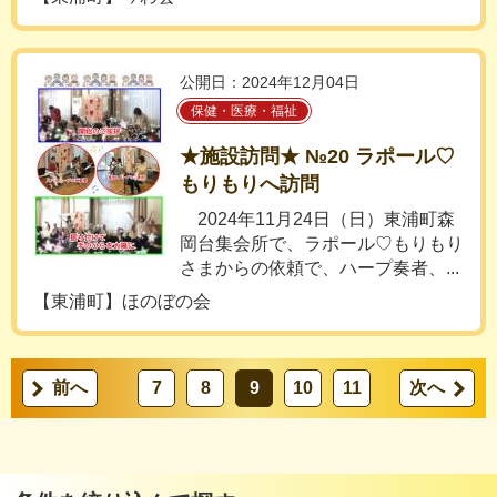
公開日：2024年12月04日
保健・医療・福祉
★施設訪問★ №20 ラポール♡
もりもりへ訪問
2024年11月24日（日）東浦町森
岡台集会所で、ラポール♡もりもり
さまからの依頼で、ハープ奏者、...
【東浦町】ほのぼの会
前へ
7
8
9
10
11
次へ