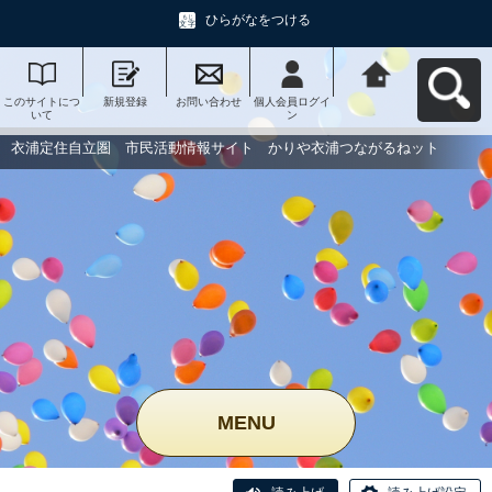
ひらがなをつける
このサイトにつ
新規登録
お問い合わせ
個人会員ログイ
衣浦定住自立
いて
ン
圏 市民活動情
報サイト かり
や衣浦つながる
衣浦定住自立圏 市民活動情報サイト かりや衣浦つながるねット
ねットへ戻る
MENU