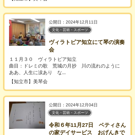
公開日：2024年12月11日
文化・芸術・スポーツ
ヴィラトピア知立にて琴の演奏
会
１１月３０ ヴィラトピア知立
曲目：ドレミの歌 荒城の月抄 川の流れのように
ああ、人生に涙あり な...
【知立市】美琴会
公開日：2024年12月04日
文化・芸術・スポーツ
令和６年11月27日 ベティさん
の家デイサービス おげんきで