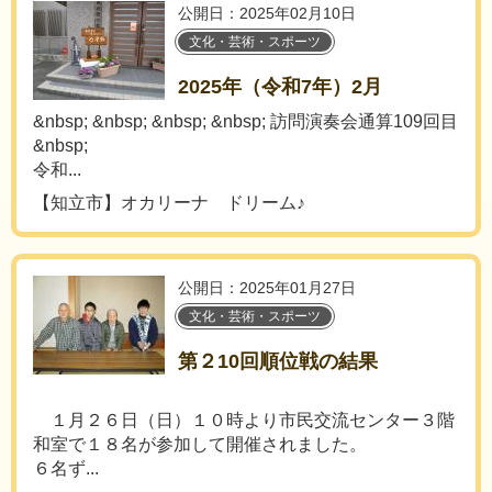
公開日：2025年02月10日
文化・芸術・スポーツ
2025年（令和7年）2月
&nbsp; &nbsp; &nbsp; &nbsp; 訪問演奏会通算109回目
&nbsp;
令和...
【知立市】オカリーナ ドリーム♪
公開日：2025年01月27日
文化・芸術・スポーツ
第２10回順位戦の結果
１月２６日（日）１０時より市民交流センター３階
和室で１８名が参加して開催されました。
６名ず...