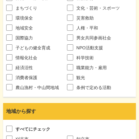
まちづくり
文化・芸術・スポーツ
環境保全
災害救助
地域安全
人権・平和
国際協力
男女共同参画社会
子どもの健全育成
NPO活動支援
情報化社会
科学技術
経済活性
職業能力・雇用
消費者保護
観光
農山漁村・中山間地域
条例で定める活動
地域から探す
すべてにチェック
刈谷市
知立市