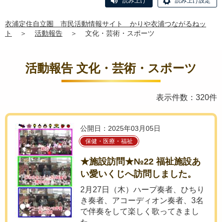
読み上げ
読み上げ設定
衣浦定住自立圏 市民活動情報サイト かりや衣浦つながるねッ
ト
＞
活動報告
＞
文化・芸術・スポーツ
活動報告 文化・芸術・スポーツ
表示件数：320件
公開日：2025年03月05日
保健・医療・福祉
★施設訪問★№22 福祉施設あ
い愛いくじへ訪問しました。
2月27日（木）ハープ奏者、ひちり
き奏者、アコーディオン奏者、3名
で伴奏をして楽しく歌ってきまし