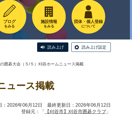
ブログ
施設情報
団体・個人登録
をみる
をみる
について
読み上げ
読み上げ設定
の囲碁大会（５/５）刈谷ホームニュース掲載
ニュース掲載
：2026年06月12日 最終更新日：2026年06月12日
登録元：「
【刈谷市】刈谷市囲碁クラブ
」