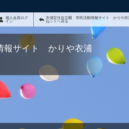
個人会員ログ
衣浦定住自立圏 市民活動情報サイト かりや衣
イン
ねットへ戻る
情報サイト かりや衣浦