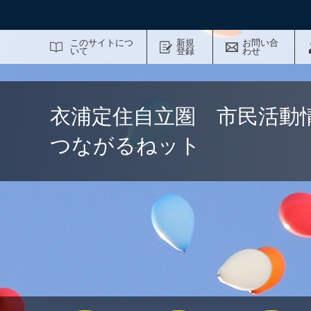
サイト内検索
このサイトにつ
新規
お問い合
いて
登録
わせ
衣浦定住自立圏 市民活動
つながるねット