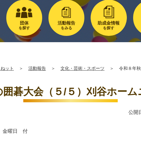
団体
活動報告
助成金情報
を探す
をみる
を探す
るねット
＞
活動報告
＞
文化・芸術・スポーツ
＞
令和８年秋
の囲碁大会（５/５）刈谷ホーム
公開日
 金曜日 付