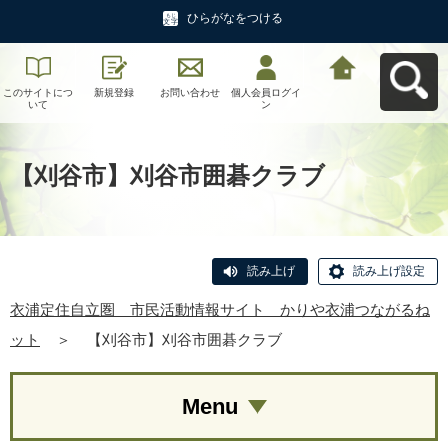
ひらがなをつける
このサイトにつ
新規登録
お問い合わせ
個人会員ログイ
衣浦定住自立
いて
ン
圏 市民活動情
報サイト かり
や衣浦つながる
ねットへ戻る
【刈谷市】刈谷市囲碁クラブ
読み上げ
読み上げ設定
衣浦定住自立圏 市民活動情報サイト かりや衣浦つながるね
ット
＞
【刈谷市】刈谷市囲碁クラブ
Menu