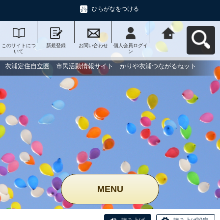
ひらがなをつける
このサイトにつ
新規登録
お問い合わせ
個人会員ログイ
衣浦定住自立
いて
ン
圏 市民活動情
報サイト かり
や衣浦つながる
衣浦定住自立圏 市民活動情報サイト かりや衣浦つながるねット
ねットへ戻る
MENU