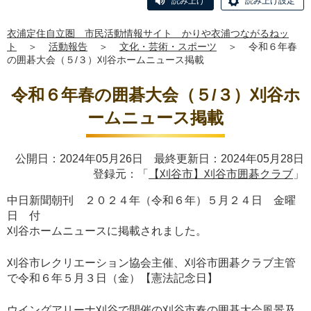
読み上げ
読み上げ設定
衣浦定住自立圏 市民活動情報サイト かりや衣浦つながるねッ
ト
＞
活動報告
＞
文化・芸術・スポーツ
＞
令和６年春
の囲碁大会（５/３）刈谷ホームニュース掲載
令和６年春の囲碁大会（５/３）刈谷ホ
ームニュース掲載
公開日：2024年05月26日 最終更新日：2024年05月28日
登録元：「
【刈谷市】刈谷市囲碁クラブ
」
中日新聞朝刊 ２０２４年（令和６年）５月２４日 金曜
日 付
刈谷ホームニュースに掲載されました。
刈谷市レクリエーション協会主催、刈谷市囲碁クラブ主管
で令和６年５月３日（金）【憲法記念日】
ウイングアリーナ刈谷で開催の刈谷市春の囲碁大会風景及