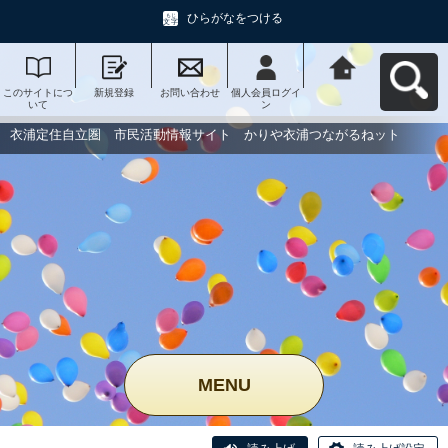
ひらがなをつける
このサイトにつ
新規登録
お問い合わせ
個人会員ログイ
衣浦定住自立
いて
ン
圏 市民活動情
報サイト かり
や衣浦つながる
衣浦定住自立圏 市民活動情報サイト かりや衣浦つながるねット
ねットへ戻る
MENU