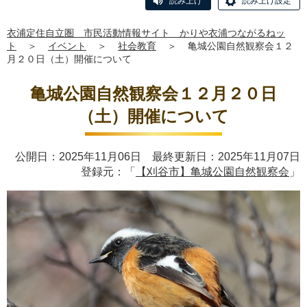
読み上げ
読み上げ設定
衣浦定住自立圏 市民活動情報サイト かりや衣浦つながるねッ
ト
＞
イベント
＞
社会教育
＞
亀城公園自然観察会１２
月２０日（土）開催について
亀城公園自然観察会１２月２０日
（土）開催について
公開日：2025年11月06日 最終更新日：2025年11月07日
登録元：「
【刈谷市】亀城公園自然観察会
」