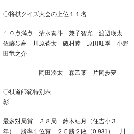
〇将棋クイズ大会の上位１１名
１０点満点 清水奏斗 兼子智光 渡辺瑛太
佐藤歩高 川原蒼太 磯村睦 原田旺季 小野
田竜之介
岡田湊太 森乙葉 片岡歩夢
〇棋道師範特別表
彰
最多対局賞 ３８局 鈴木結月（住吉小３
年） 勝率１位賞 ２５勝２敗（0.931） 川