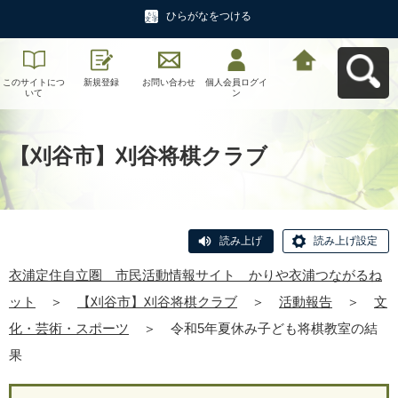
ひらがなをつける
このサイトにつ
新規登録
お問い合わせ
個人会員ログイ
衣浦定住自立
いて
ン
圏 市民活動情
報サイト かり
や衣浦つながる
ねットへ戻る
【刈谷市】刈谷将棋クラブ
読み上げ
読み上げ設定
衣浦定住自立圏 市民活動情報サイト かりや衣浦つながるね
ット
＞
【刈谷市】刈谷将棋クラブ
＞
活動報告
＞
文
化・芸術・スポーツ
＞
令和5年夏休み子ども将棋教室の結
果