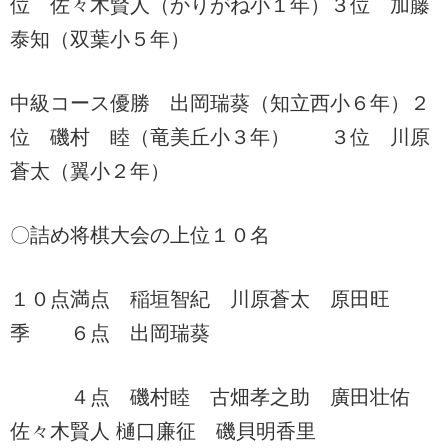
位 佐々木賢人（かりがね小１年）３位 加藤
泰知（双葉小５年）
中級コース優勝 出岡瑞葵（知立西小６年）２
位 磯村 睦（竜美丘小３年） ３位 川原
蒼太（翼小２年）
〇詰め将棋大会の上位１０名
１０点満点 稲垣智紀 川原蒼太 原田旺
季 ６点 出岡瑞葵
４点 磯村睦 古畑孝之助 廣田壮佑
佐々木賢人 樋口廉征 磯貝明香里