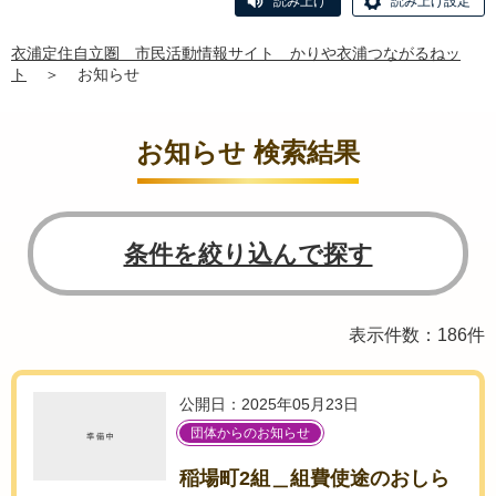
読み上げ
読み上げ設定
衣浦定住自立圏 市民活動情報サイト かりや衣浦つながるねッ
ト
＞
お知らせ
お知らせ 検索結果
条件を絞り込んで探す
表示件数：186件
公開日：2025年05月23日
団体からのお知らせ
稲場町2組＿組費使途のおしら