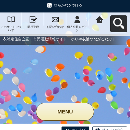
ひらがなをつける
このサイトにつ
新規登録
お問い合わせ
個人会員ログイ
衣浦定住自立
いて
ン
圏 市民活動情
報サイト かり
や衣浦つながる
衣浦定住自立圏 市民活動情報サイト かりや衣浦つながるねット
ねットへ戻る
MENU