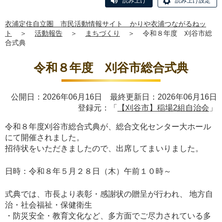
読み上げ
読み上げ設定
衣浦定住自立圏 市民活動情報サイト かりや衣浦つながるねッ
ト
＞
活動報告
＞
まちづくり
＞
令和８年度 刈谷市総
合式典
令和８年度 刈谷市総合式典
公開日：2026年06月16日 最終更新日：2026年06月16日
登録元：「
【刈谷市】稲場2組自治会
」
令和８年度刈谷市総合式典が、総合文化センター大ホール
にて開催されました。
招待状をいただきましたので、出席してまいりました。
日時：令和８年５月２８日（木）午前１０時～
式典では、市長より表彰・感謝状の贈呈が行われ、 地方自
治・社会福祉・保健衛生
・防災安全・教育文化など、多方面でご尽力されている多