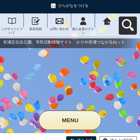
ひらがなをつける
このサイトにつ
新規登録
お問い合わせ
個人会員ログイ
衣浦定住自立
いて
ン
圏 市民活動情
報サイト かり
や衣浦つながる
衣浦定住自立圏 市民活動情報サイト かりや衣浦つながるねット
ねットへ戻る
MENU