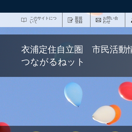
サイト内検索
このサイトにつ
新規
お問い合
いて
登録
わせ
衣浦定住自立圏 市民活動
つながるねット