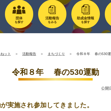
団体
活動報告
助成金情報
を探す
をみる
を探す
るねット
＞
活動報告
＞
まちづくり
＞
令和８年 春の530
令和８年 春の530運動
公開日
動が実施され参加してきました。