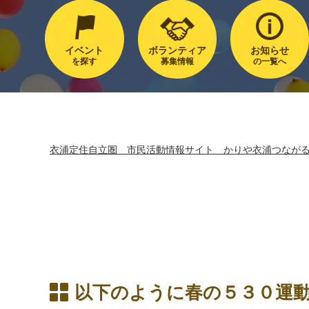
イベント
ボランティア
お知らせ
を探す
募集情報
の一覧へ
衣浦定住自立圏 市民活動情報サイト かりや衣浦つなが
以下のように春の５３０運