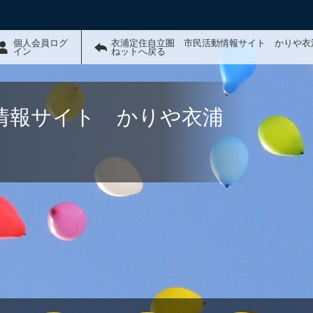
個人会員ログ
衣浦定住自立圏 市民活動情報サイト かりや衣
イン
ねットへ戻る
情報サイト かりや衣浦