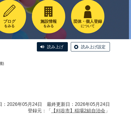
ブログ
施設情報
団体・個人登録
をみる
をみる
について
読み上げ
読み上げ設定
運動
：2026年05月24日 最終更新日：2026年05月24日
登録元：「
【刈谷市】稲場2組自治会
」