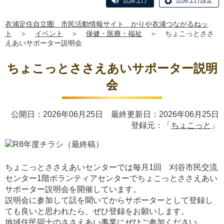
読み上げ
読み上げ設定
衣浦定住自立圏 市民活動情報サイト かりや衣浦つながるねッ
ト
＞
イベント
＞
保健・医療・福祉
＞
ちょこっとささ
えあいサポーター説明会
ちょこっとささえあいサポーター説明
会
公開日：2026年06月25日 最終更新日：2026年06月25日
登録元：「
ちょこっと
」
ちょこっとささえあいセンターでは毎月1回 刈谷市民交流
センター1階ボランティアセンターでちょこっとささえあい
サポーター説明会を開催しています。
説明会に参加して話を聞いてからサポーターとして登録し
ても良いと思われたら、ぜひ登録をお願いします。
地域住民同士のささえあい事業にぜひご参加ください。