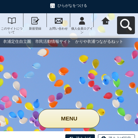
ひらがなをつける
このサイトにつ
新規登録
お問い合わせ
個人会員ログイ
衣浦定住自立
いて
ン
圏 市民活動情
報サイト かり
や衣浦つながる
衣浦定住自立圏 市民活動情報サイト かりや衣浦つながるねット
ねットへ戻る
MENU