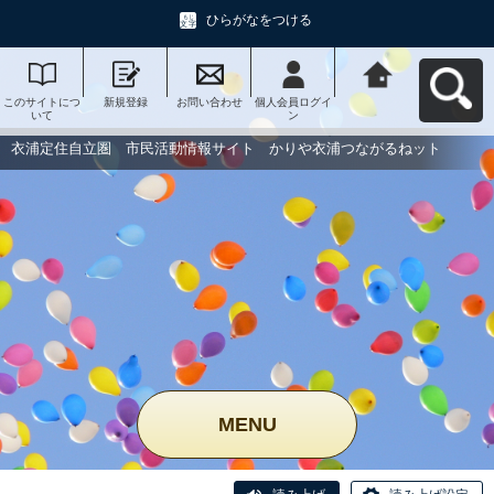
ひらがなをつける
このサイトにつ
新規登録
お問い合わせ
個人会員ログイ
衣浦定住自立
いて
ン
圏 市民活動情
報サイト かり
や衣浦つながる
衣浦定住自立圏 市民活動情報サイト かりや衣浦つながるねット
ねットへ戻る
MENU