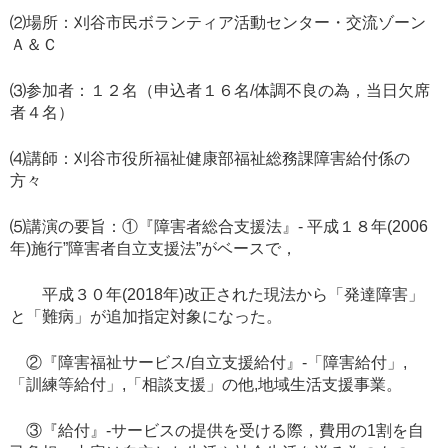
⑵場所：刈谷市民ボランティア活動センター・交流ゾーン
Ａ＆Ｃ
⑶参加者：１２名（申込者１６名/体調不良の為，当日欠席
者４名）
⑷講師：刈谷市役所福祉健康部福祉総務課障害給付係の
方々
⑸講演の要旨：①『障害者総合支援法』- 平成１８年(2006
年)施行”障害者自立支援法”がベースで，
平成３０年(2018年)改正された現法から「発達障害」
と「難病」が追加指定対象になった。
②『障害福祉サービス/自立支援給付』-「障害給付」,
「訓練等給付」,「相談支援」の他,地域生活支援事業。
③『給付』-サービスの提供を受ける際，費用の1割を自