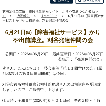
読み上げ
読み上げ設定
衣浦定住自立圏 市民活動情報サイト かりや衣浦つながるねッ
ト
＞
活動報告
＞
まちづくり
＞
6月21日㈰【障害福祉サ
ービス】かりや出前講座。刈谷発達仲間の会
6月21日㈰【障害福祉サービス】かり
や出前講座。刈谷発達仲間の会
公開日：2026年06月23日 最終更新日：2026年06月27日
登録元：「
発達仲間の会
」
皆さん、こんにちは！ 弊会主催「第１１回学びの会」(原
則,偶数月の第３日曜日開催）は今回，
刈谷市役所福祉健康部福祉総務課さんの出前講座を受講致
しましたので，ご報告申し上げます。
⑴日時：令和８年(2026年)６月２１日㈰，午後２時～４時