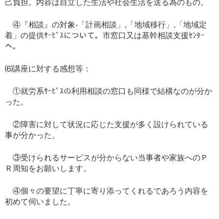
己負担。内容は自立した生活や社会生活を送る為のもの。
④『相談』の対象-「計画相談」,「地域移行」,「地域定
着」の提供ｻｰﾋﾞｽについて。市窓口又は基幹相談支援ｾﾝﾀｰ
へ。
⑹講座に対する感想等：
①就労系ｻｰﾋﾞｽの利用相談の窓口も同様で結構なのが分か
った。
②障害に対して状況に応じた支援が多く設けられている
事が分かった。
③受けられるサービスが分からない当事者や家族へのＰ
Ｒ周知をお願いします。
④個々の要望に丁寧に寄り添ってくれるであろう内容を
初めて伺いました。