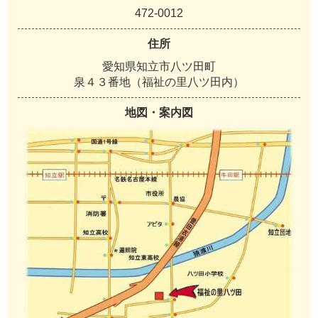
472-0012
住所
愛知県知立市八ツ田町
泉４３番地（福祉の里八ツ田内）
地図・案内図