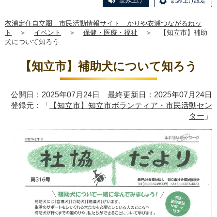
読み上げ
読み上げ設定
衣浦定住自立圏 市民活動情報サイト かりや衣浦つながるねッ
ト
＞
イベント
＞
保健・医療・福祉
＞
【知立市】補助
犬について知ろう
【知立市】補助犬について知ろう
公開日：2025年07月24日 最終更新日：2025年07月24日
登録元：「
【知立市】知立市ボランティア・市民活動セン
ター
」