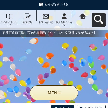
ひらがなをつける
このサイトにつ
新規登録
お問い合わせ
個人会員ログイ
衣浦定住自立
いて
ン
圏 市民活動情
報サイト かり
や衣浦つながる
衣浦定住自立圏 市民活動情報サイト かりや衣浦つながるねット
ねットへ戻る
MENU