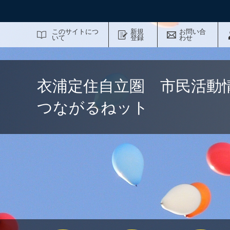
サイト内検索
このサイトにつ
新規
お問い合
いて
登録
わせ
衣浦定住自立圏 市民活動
つながるねット