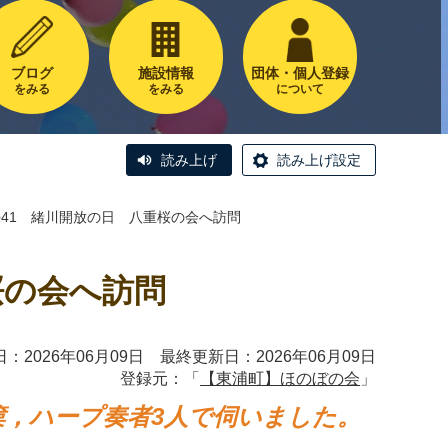
ブログ
施設情報
団体・個人登録
をみる
をみる
について
読み上げ
読み上げ設定
41 緒川開放の日 八重桜の会へ訪問
桜の会へ訪問
：2026年06月09日 最終更新日：2026年06月09日
登録元：「
【東浦町】ほのぼの会
」
篥，ハープ奏者
3
人で伺いました。