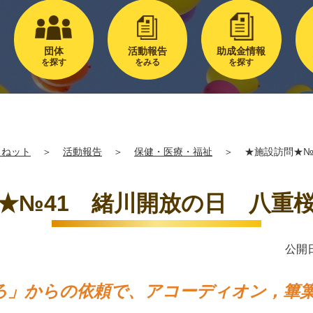
団体
活動報告
助成金情報
を探す
をみる
を探す
るねット
＞
活動報告
＞
保健・医療・福祉
＞
★施設訪問★№
★№41 緒川開放の日 八重
公開日
ろ」からの依頼で、アコーディオン，篳