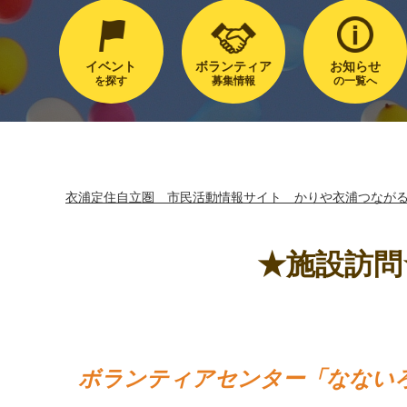
イベント
ボランティア
お知らせ
を探す
募集情報
の一覧へ
衣浦定住自立圏 市民活動情報サイト かりや衣浦つなが
★施設訪問
ボランティアセンター「なない