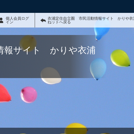
個人会員ログ
衣浦定住自立圏 市民活動情報サイト かりや衣
イン
ねットへ戻る
情報サイト かりや衣浦