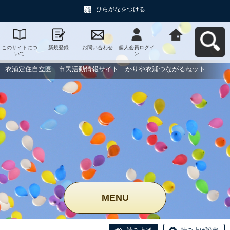
ひらがなをつける
このサイトにつ
新規登録
お問い合わせ
個人会員ログイ
衣浦定住自立
いて
ン
圏 市民活動情
報サイト かり
や衣浦つながる
衣浦定住自立圏 市民活動情報サイト かりや衣浦つながるねット
ねットへ戻る
MENU