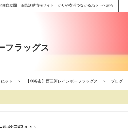
定住自立圏 市民活動情報サイト かりや衣浦つながるねットへ戻る
ーフラッグス
るねット
＞
【刈谷市】西三河レインボーフラッグス
＞
ブログ
ー徒然日記４１）