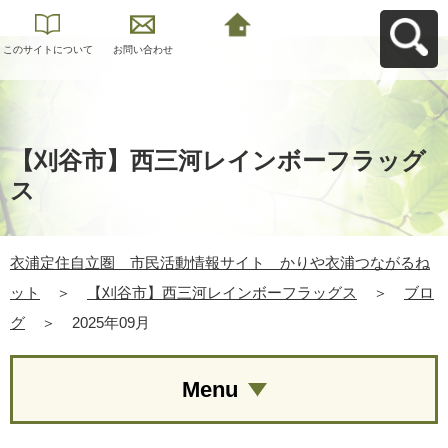
このサイトについて
お問い合わせ
衣浦定住自立圏 市
民活動情報サイト
かりや衣浦つながる
ねットへ戻る
【刈谷市】西三河レインボーフラッグ
ス
衣浦定住自立圏 市民活動情報サイト かりや衣浦つながるね
ット
＞
【刈谷市】西三河レインボーフラッグス
＞
ブロ
グ
＞
2025年09月
Menu